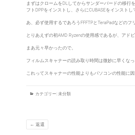
まずはクロームをDLしてからサンダーバードの移行
フトDPPをインストし、さらにCUBASEをインスト
あ、必ず使用するであろうFFFTPとTeraPadなど
とりあえずの初AMD Ryzenの使用感であるが、ア
まあ元々早かったので。
フィルムスキャナーの読み取り時間は微妙に早くなっ
これってスキャナーの性能よりもパソコンの性能に因
カテゴリー:
未分類
←
返還