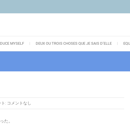
DUCE MYSELF
DEUX OU TROIS CHOSES QUE JE SAIS D’ELLE
EQ
ト:
コメントなし
った。