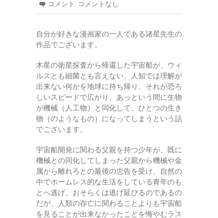
コメント:
コメントなし
自分が好きな漫画家の一人である諸星先生の
作品でございます。
木星の衛星探査から帰還した宇宙船が、ウィ
ルスとも細菌とも言えない、人知では理解が
出来ない何かを地球に持ち帰り、それが恐ろ
しいスピードで広がり、あっという間に生物
が機械（人工物）と同化して、ひとつの生き
物（のようなもの）になってしまうという話
でございます。
宇宙船開発に関わる父親を持つ少年が、既に
機械との同化してしまった父親から機械や金
属から離れろとの最後の忠告を受け、自然の
中でホームレス的な生活をしている青年のも
とへ逃げ、おそらくは逃げ延びるのであるの
だが、人類の存亡に関わることよりも宇宙船
を見ることが出来なかったことを悔やむラス