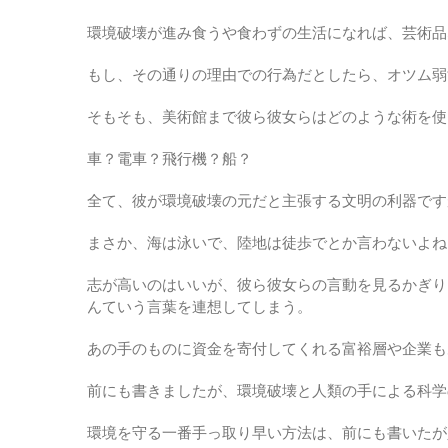
環境破壊が進み食うや食わずの生活になれば、芸術品
もし、その通りの理由での行為だとしたら、オツム弱
そもそも、美術館まで彼ら彼女らはどのような術を使
車？電車？飛行機？船？
全て、彼が環境破壊の元だと主張する文明の利器です
まさか、海は泳いで、陸地は徒歩でとか言わないよね
志が高いのはいいが、彼ら彼女らの言動を見るかぎり
んていう言葉を連想してしまう。
あの手のものに資金を寄付してくれる富裕層や企業も
前にも書きましたが、環境破壊と人類の手による科学
環境を守る一番手っ取り早い方法は、前にも書いたが