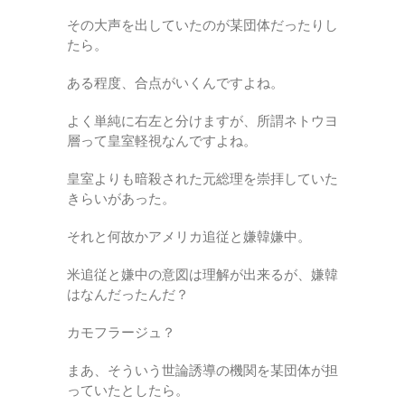
その大声を出していたのが某団体だったりし
たら。
ある程度、合点がいくんですよね。
よく単純に右左と分けますが、所謂ネトウヨ
層って皇室軽視なんですよね。
皇室よりも暗殺された元総理を崇拝していた
きらいがあった。
それと何故かアメリカ追従と嫌韓嫌中。
米追従と嫌中の意図は理解が出来るが、嫌韓
はなんだったんだ？
カモフラージュ？
まあ、そういう世論誘導の機関を某団体が担
っていたとしたら。